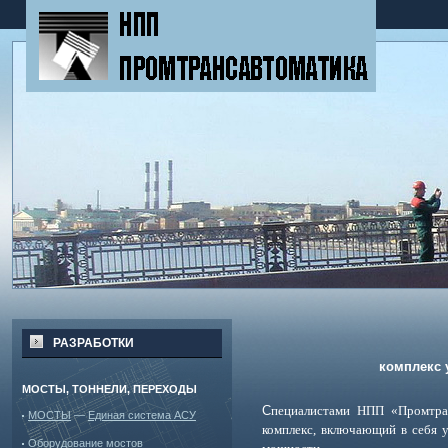
РАЗРАБОТКИ
комплекс 
МОСТЫ, ТОННЕЛИ, ПЕРЕХОДЫ
С
пециалистами НПП «Промтран
МОСТЫ
—
Единая система АСУ
комплекс, включающий в себя 
Оборудование мостов