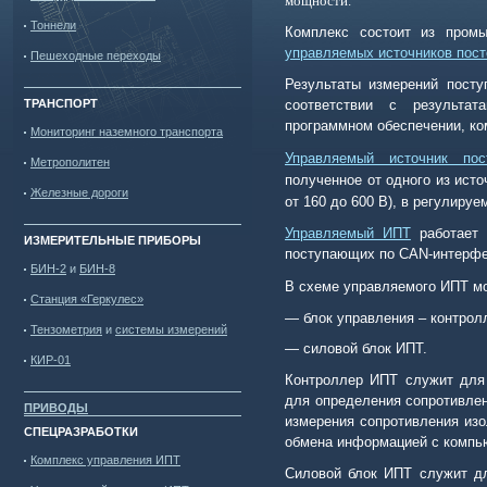
мощности.
Тоннели
Комплекс состоит из промы
управляемых источников пост
Пешеходные переходы
Результаты измерений пост
ТРАНСПОРТ
соответствии с результа
программном обеспечении, ко
Мониторинг наземного транспорта
Управляемый источник пос
Метрополитен
полученное от одного из ист
Железные дороги
от 160 до 600 В), в регулируе
Управляемый ИПТ
работает 
ИЗМЕРИТЕЛЬНЫЕ ПРИБОРЫ
поступающих по
CAN
-интерфе
БИН-2
и
БИН-8
В схеме управляемого ИПТ м
Станция «Геркулес»
—
блок управления – контрол
Тензометрия
и
системы измерений
—
силовой блок ИПТ.
КИР-01
Контроллер ИПТ служит для 
для определения сопротивлени
ПРИВОДЫ
измерения сопротивления изо
СПЕЦРАЗРАБОТКИ
обмена информацией с компь
Комплекс управления ИПТ
Силовой блок ИПТ служит дл