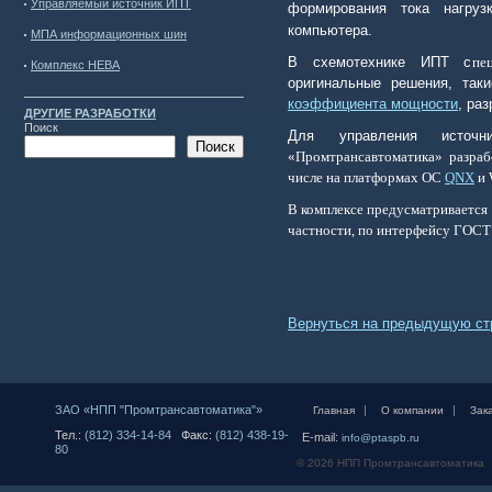
Управляемый источник ИПТ
формирования тока нагру
компьютера.
МПА информационных шин
В схемотехнике ИПТ с
пе
Комплекс НЕВА
оригинальные решения, так
коэффициента мощности
, ра
ДРУГИЕ РАЗРАБОТКИ
Поиск
Для управления источн
Поиск
«Промтрансавтоматика» разра
числе на платформах ОС
QNX
и 
В комплексе предусматривается
частности, по
интерфейсу
ГОСТ 
Вернуться на предыдущую ст
ЗАО «НПП "Промтрансавтоматика"»
|
|
Главная
О компании
Зак
Тел.:
(812) 334-14-84
Факс:
(812) 438-19-
E-mail:
info@ptaspb.ru
80
© 2026 НПП Промтрансавтоматика