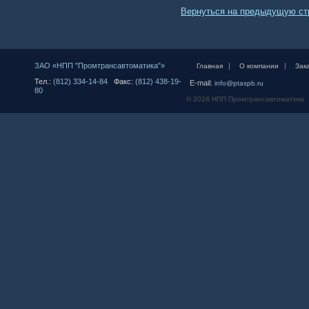
Вернуться на предыдущую ст
ЗАО «НПП "Промтрансавтоматика"»
|
|
Главная
О компании
Зак
Тел.:
(812) 334-14-84
Факс:
(812) 438-19-
E-mail:
info@ptaspb.ru
80
© 2026 НПП Промтрансавтоматика