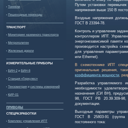
Путем установки перемычек
Тоннели
напряжения выше 150 В посто
Пешеходные переходы
Входные напряжения
должны
ГОСТ В 23394-78.
ТРАНСПОРТ
Контроль и управление задан
Мониторинг наземного транспорта
контроллером ИПТ. Управлен
энергонезависимой памяти к
Метрополитен
производится настройка схе
Железные дороги
для управления параметрами
или
Ethernet
).
ИЗМЕРИТЕЛЬНЫЕ ПРИБОРЫ
В схемотехнике ИПТ специ
оригинальные решения, так
БИН-2
и
БИН-8
коэффициента мощности
, ра
Станция «Геркулес»
Разработка управляемого и
Тензометрия
и
системы измерений
необходимости удовлетворе
назначения (СИ ВН), предусм
КИР-01
98, ГОСТ РВ 20.39.309-98,
документации.
ПРИВОДЫ
Выходные параметры управл
СПЕЦРАЗРАБОТКИ
ГОСТ В 25803-91 (группа
1
Комплекс управления ИПТ
постоянного тока: