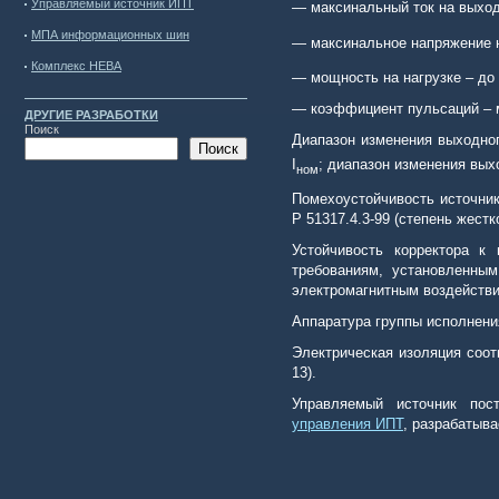
Управляемый источник ИПТ
—
максинальный ток на выхо
МПА информационных шин
—
максинальное напряжение
Комплекс НЕВА
—
мощность на нагрузке – до 
—
коэффициент пульсаций – 
ДРУГИЕ РАЗРАБОТКИ
Поиск
Диапазон изменения выходно
Поиск
I
; диапазон изменения вых
ном
Помехоустойчивость источник
Р 51317.4.3-99 (степень жестко
Устойчивость корректора к
требованиям, установленным
электромагнитным воздействия
Аппаратура группы исполнени
Электрическая изоляция соот
13).
Управляемый источник пост
управления ИПТ
, разрабатыв