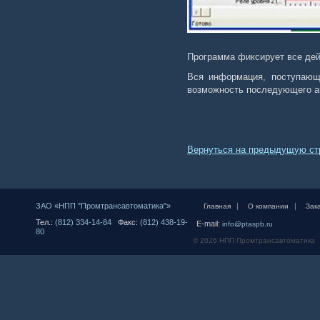
Программа фиксирует все дей
Вся информация, поступающа
возможность последующего ан
Вернуться на предыдущую ст
ЗАО «НПП "Промтрансавтоматика"»
|
|
Главная
О компании
Зак
Тел.:
(812) 334-14-84
Факс:
(812) 438-19-
E-mail:
info@ptaspb.ru
80
© 2026 НПП Промтрансавтоматика