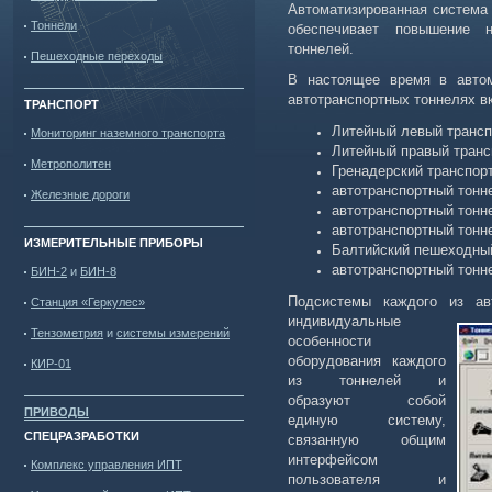
Автоматизированная система 
Тоннели
обеспечивает повышение н
тоннелей.
Пешеходные переходы
В настоящее время в автом
автотранспортных тоннелях в
ТРАНСПОРТ
Литейный левый трансп
Мониторинг наземного транспорта
Литейный правый транс
Метрополитен
Гренадерский транспор
автотранспортный тонн
Железные дороги
автотранспортный тонне
автотранспортный тонне
ИЗМЕРИТЕЛЬНЫЕ ПРИБОРЫ
Балтийский пешеходный
автотранспортный тонн
БИН-2
и
БИН-8
Подсистемы каждого из ав
Станция «Геркулес»
индивидуальные
Тензометрия
и
системы измерений
особенности
оборудования каждого
КИР-01
из тоннелей и
образуют собой
ПРИВОДЫ
единую систему,
СПЕЦРАЗРАБОТКИ
связанную общим
интерфейсом
Комплекс управления ИПТ
пользователя и