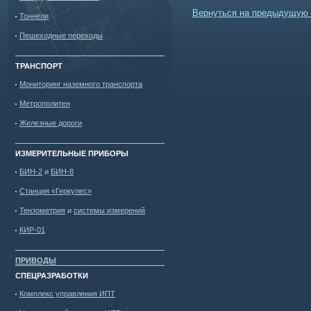
Вернуться на предыдущую 
Тоннели
Пешеходные переходы
ТРАНСПОРТ
Мониторинг наземного транспорта
Метрополитен
Железные дороги
ИЗМЕРИТЕЛЬНЫЕ ПРИБОРЫ
БИН-2
и
БИН-8
Станция «Геркулес»
Тензометрия
и
системы измерений
КИР-01
ПРИВОДЫ
СПЕЦРАЗРАБОТКИ
Комплекс управления ИПТ