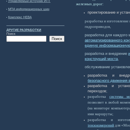
Управляемый источник ИПТ
железных дорог
:
МПА информационных шин
проектирование и уста
Комплекс НЕВА
разработка и изготовление
гидроприводов,
ДРУГИЕ РАЗРАБОТКИ
Поиск
разработка для каждого 
Поиск
автоматизированного кон
единую информационную 
разработка и внедрение
конструкций моста
,
обслуживание установлен
разработка и вне
безопасного движения 
разработка и устан
переходов;
разработка
системы мо
позволяет в любой момен
(на мониторе компьютер
ими маршруты;
разработка и изгот
тензоизмерений
для «Мос