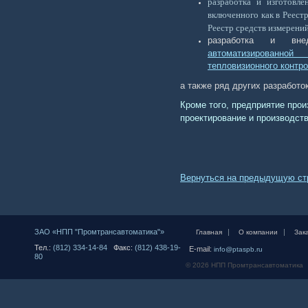
разработка и изготовл
включенного как в Реест
Реестр средств измерений
разработка и внед
автоматизированной
тепловизионного контр
а также ряд других разработ
Кроме того, предприятие прои
проектирование и производств
Вернуться на предыдущую ст
ЗАО «НПП "Промтрансавтоматика"»
|
|
Главная
О компании
Зак
Тел.:
(812) 334-14-84
Факс:
(812) 438-19-
E-mail:
info@ptaspb.ru
80
© 2026 НПП Промтрансавтоматика