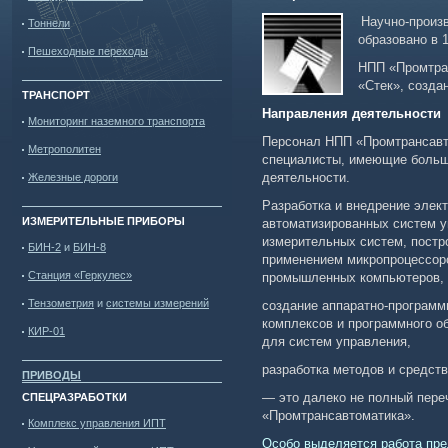
Научно-произ
Тоннели
образовано в 1
Пешеходные переходы
НПП «Промтра
«Стек», создан
ТРАНСПОРТ
Направления деятельности
Мониторинг наземного транспорта
Персонал НПП «Промтрансавт
Метрополитен
специалисты, имеющие большо
деятельности.
Железные дороги
Разработка и внедрение элек
ИЗМЕРИТЕЛЬНЫЕ ПРИБОРЫ
автоматизированных систем у
измерительных систем, постр
БИН-2
и
БИН-8
применением микропроцессор
Станция «Геркулес»
промышленных компьютеров,
Тензометрия
и
системы измерений
создание аппаратно-програм
комплексов и программного о
КИР-01
для систем управления,
разработка методов и средст
ПРИВОДЫ
—
это далеко не полный пер
СПЕЦРАЗРАБОТКИ
«Промтрансавтоматика».
Комплекс управления ИПТ
Особо выделяется работа пре