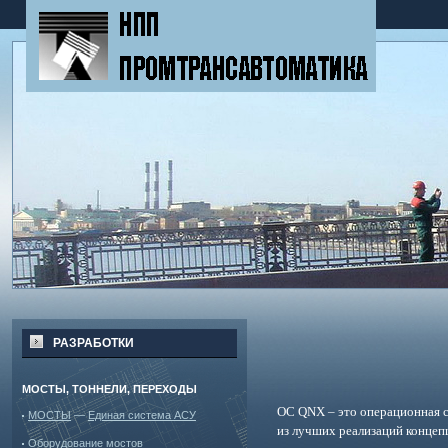
РАЗРАБОТКИ
МОСТЫ, ТОННЕЛИ, ПЕРЕХОДЫ
ОС
QNX
– это операционная 
МОСТЫ
—
Единая система АСУ
из лучших реализаций конце
Оборудование мостов