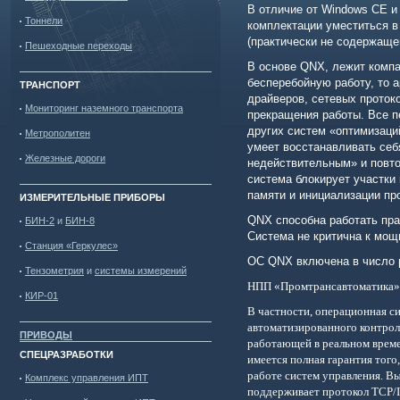
В отличие от Windows CE и
Тоннели
комплектации уместиться в
(практически не содержащ
Пешеходные переходы
В основе QNX, лежит компа
бесперебойную работу, то 
ТРАНСПОРТ
драйверов, сетевых протоко
Мониторинг наземного транспорта
прекращения работы. Все п
других систем «оптимизаци
Метрополитен
умеет восстанавливать себ
Железные дороги
недействительным» и повто
система блокирует участки 
памяти и инициализации пр
ИЗМЕРИТЕЛЬНЫЕ ПРИБОРЫ
QNX
способна работать пра
БИН-2
и
БИН-8
Система не критична к мощ
Станция «Геркулес»
ОС
QNX
включена в число
Тензометрия
и
системы измерений
НПП «Промтрансавтоматика»
КИР-01
В частности, операционная с
автоматизированного контрол
ПРИВОДЫ
работающей в реальном време
СПЕЦРАЗРАБОТКИ
имеется полная гарантия тог
работе систем управления. В
Комплекс управления ИПТ
поддерживает протокол
TCP
/