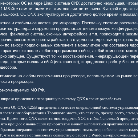
 некоторых ОС на ядре Linux система
QNX
достаточно небольшая, чтобы
 1 Мбайте памяти, вместе с этим она считается очень быстрой и должн
ей ошибок). ОС
QNX
эксплуатируется достаточно долгое время и показа
ктное и стабильное настоящее микроядро. Поскольку система рассчитан
архитектура ядра и окружения предполагает динамическую конфигураци
лов, файловых систем, оконных интерфейсов и т.п. происходит в режиме
еречисленные компоненты работают в отдельных адресных пространства
й» по заносу подключаемых компонент в монолитное или составное ядр
я практически после любого программного сбоя, любой компонент может
рно запущен. Существуют точки восстановления, «неразрушающей перез
кода, которые вызвали сбой (исключение), и продолжает работу без поте
оцессора.
ктически на любом современном процессоре, используемом на рынке в
ности процессора.
 рекомендуемых МО РФ.
 широко применяет операционную систему
QNX
в своих разработках.
истема
OC
QNX
4.25
В применена в качестве операционной системы управляю
я состояния оборудования Троицкого моста
, что связано, прежде всего, с тем,
ни. Кроме того,
QNX
является многозадачной
OC
с гибкой системой приоритет
о, что процесс с наивысшим приоритетом начнет выполняться практически неме
ыбранная операционная система управляющего компьютера обеспечивает наде
IP
, что позволяет организовать совместную работу с
Windows
–приложениями.