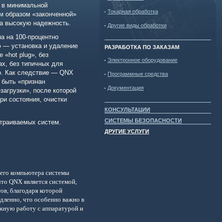
 в минимальной
Токарная обработка
ым образом «законченной»
ла высокую надежность.
Другие виды обработки
а на 100-процентно
ю — установка и удаление
РАЗРАБОТКА ПО ЗАКАЗАМ
 «hot plug», без
Электронное оборудование
х, без типичных для
о. Как следствие — QNX
Программные средства
 быть «признан
Документация
агрузки», после которой
ри состояния, очистки
КОНСУЛЬТАЦИИ
СИСТЕМЫ БЕЗОПАСНОСТИ
страиваемых систем.
ДРУГИЕ УСЛУГИ
щего компьютера системы
 что
QNX
является системой,
ов, благодаря которой
дленно, что особенно важно в
жную работу с аппаратурой и