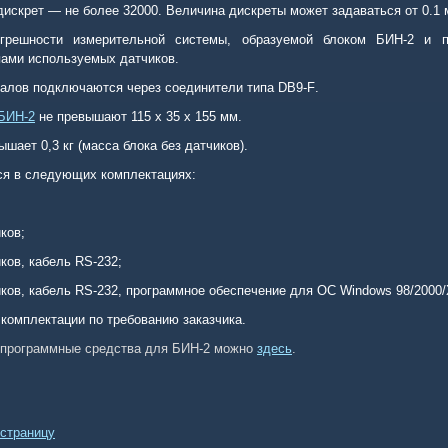
искрет — не более 32000. Величина дискреты может задаваться от 0.1 
грешности измерительной системы, образуемой блоком БИН-2 и п
пами используемых датчиков.
налов подключаются через соединители типа
DB
9-
F
.
 БИН-2
не превышают 115 х 35 х
155 мм
.
вышает
0,3 кг
(масса блока без датчиков).
ся в следующих комплектациях:
ков;
иков, кабель
RS
-232;
иков, кабель
RS
-232, программное обеспечение для ОС
Windows
98/2000/
 комплектации по требованию заказчика.
программные средства для БИН-2 можно
здесь
.
страницу