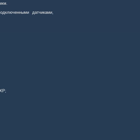
мкм.
одключенными датчиками,
XP
;