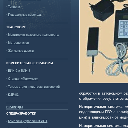
Тоннели
Пешеходные переходы
ТРАНСПОРТ
Мониторинг наземного транспорта
Метрополитен
Железные дороги
ИЗМЕРИТЕЛЬНЫЕ ПРИБОРЫ
БИН-2
и
БИН-8
Станция «Геркулес»
Тензометрия
и
системы измерений
обработки в автономном р
КИР-01
отображения результатов и
Измерительная система м
ПРИВОДЫ
содержащими ПЗУ с калибр
СПЕЦРАЗРАБОТКИ
мкм) в зависимости от мод
Комплекс управления ИПТ
Измерительная система мож