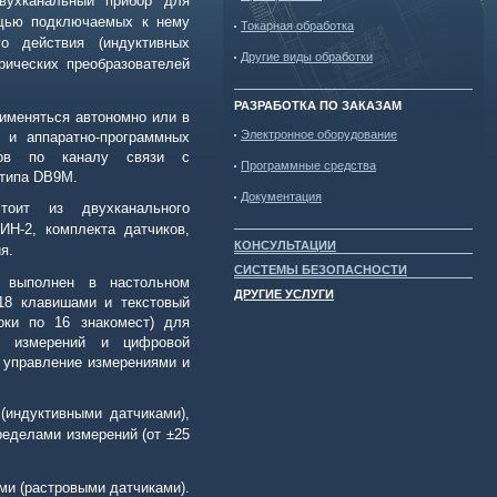
вухканальный прибор для
щью подключаемых к нему
Токарная обработка
го действия (индуктивных
Другие виды обработки
рических преобразователей
РАЗРАБОТКА ПО ЗАКАЗАМ
именяться автономно или в
Электронное оборудование
 и аппаратно-программных
тов по каналу связи с
Программные средства
 типа
DB
9
M
.
Документация
тоит из двухканального
ИН-2, комплекта датчиков,
КОНСУЛЬТАЦИИ
я.
СИСТЕМЫ БЕЗОПАСНОСТИ
 выполнен в настольном
ДРУГИЕ УСЛУГИ
18 клавишами и текстовый
оки по 16 знакомест) для
ов измерений и цифровой
 управление измерениями и
(индуктивными датчиками),
еделами измерений (от ±25
ми (растровыми датчиками).