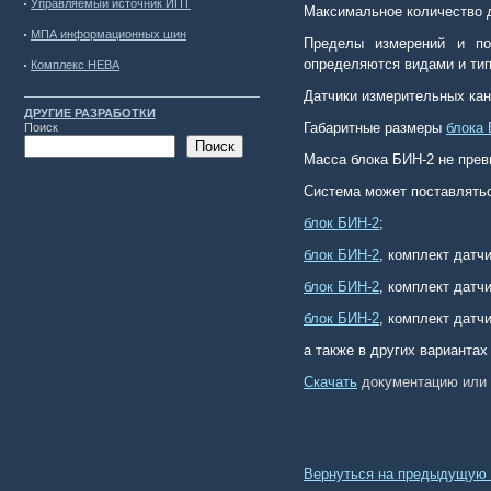
Управляемый источник ИПТ
Максимальное количество д
МПА информационных шин
Пределы измерений и по
определяются видами и ти
Комплекс НЕВА
Датчики измерительных ка
ДРУГИЕ РАЗРАБОТКИ
Габаритные размеры
блока
Поиск
Поиск
Масса блока БИН-2 не пре
Система может поставлять
блок БИН-2
;
блок БИН-2
, комплект датчи
блок БИН-2
, комплект датч
блок БИН-2
, комплект датч
а также в других вариантах
Скачать
документацию или 
Вернуться на предыдущую 