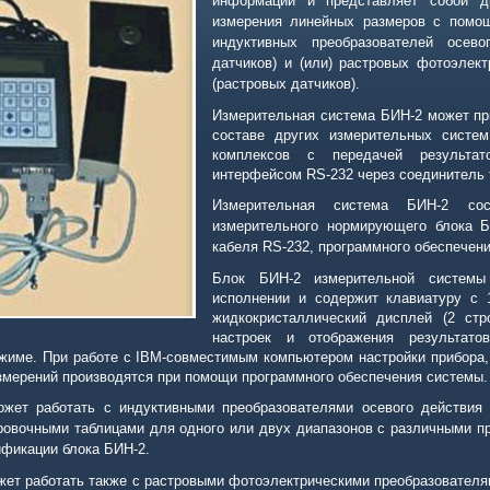
информации и представляет собой д
измерения линейных размеров с помо
индуктивных преобразователей осево
датчиков) и (или) растровых фотоэлект
(растровых датчиков).
Измерительная система
БИН-2 может пр
составе других измерительных систем
комплексов с передачей результа
интерфейсом
RS
-232 через соединитель
Измерительная система БИН-2 сос
измерительного нормирующего блока Б
кабеля
RS
-232, программного обеспечени
Блок БИН-2 измерительной системы
исполнении и содержит клавиатуру с 
жидкокристаллический дисплей (2 стр
настроек и отображения результат
ежиме. При работе с
IBM
-совместимым компьютером настройки прибора,
змерений производятся при помощи программного обеспечения системы.
ожет работать с индуктивными преобразователями
осевого действия 
овочными таблицами для одного или двух диапазонов с различными пр
ификации блока БИН-2.
ет работать также с растровыми фотоэлектрическими преобразователя