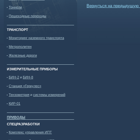
Вернуться на предыдущую 
Тоннели
Пешеходные переходы
ТРАНСПОРТ
Мониторинг наземного транспорта
Метрополитен
Железные дороги
ИЗМЕРИТЕЛЬНЫЕ ПРИБОРЫ
БИН-2
и
БИН-8
Станция «Геркулес»
Тензометрия
и
системы измерений
КИР-01
ПРИВОДЫ
СПЕЦРАЗРАБОТКИ
Комплекс управления ИПТ