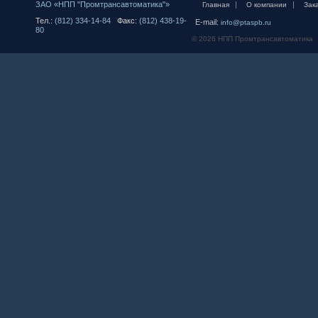
ЗАО «НПП "Промтрансавтоматика"»
|
|
Главная
О компании
Зак
Тел.:
(812) 334-14-84
Факс:
(812) 438-19-
E-mail:
info@ptaspb.ru
80
© 2026 НПП Промтрансавтоматика