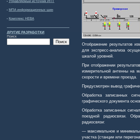
Управляемый источник ИПТ
МПА информационных шин
Комплекс НЕВА
ДРУГИЕ РАЗРАБОТКИ
Поиск
Поиск
Отображение результатов из
для экспресс-анализа осущ
шкалой уровней.
При отображении результато
измерительной антенны на м
скорости и времени проезда.
Предусмотрен вывод графичес
Обработка записанных сиг
графического документа осно
Обработка записанных сигна
поездной радиосвязи. Обр
радиосвязи:
—
максимальное и минимальн
участка (станции или перегона