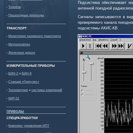
Подсистема обеспечивает из
Тоннели
антенной поездной радиосвязи
Пешеходные переходы
Сигналы записываются в вид
проверяемого канала поездно
подсистемы АКИС-КВ.
ТРАНСПОРТ
Мониторинг наземного транспорта
Метрополитен
Железные дороги
ИЗМЕРИТЕЛЬНЫЕ ПРИБОРЫ
БИН-2
и
БИН-8
Станция «Геркулес»
Тензометрия
и
системы измерений
КИР-01
ПРИВОДЫ
СПЕЦРАЗРАБОТКИ
Комплекс управления ИПТ