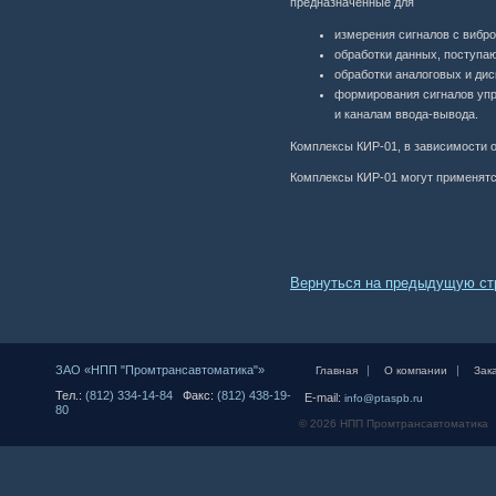
предназначенные для
измерения сигналов с вибро
обработки данных, поступаю
обработки аналоговых и дис
формирования сигналов уп
и каналам ввода-вывода.
Комплексы КИР-01, в зависимости от
Комплексы КИР-01 могут применятся
Вернуться на предыдущую ст
ЗАО «НПП "Промтрансавтоматика"»
|
|
Главная
О компании
Зак
Тел.:
(812) 334-14-84
Факс:
(812) 438-19-
E-mail:
info@ptaspb.ru
80
© 2026 НПП Промтрансавтоматика