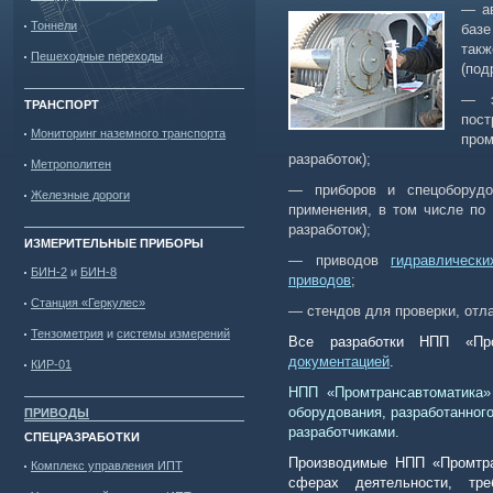
— ав
Тоннели
базе
так
Пешеходные переходы
(под
— э
ТРАНСПОРТ
пос
Мониторинг наземного транспорта
про
разработок);
Метрополитен
— приборов и спецоборудов
Железные дороги
применения, в том числе по
разработок);
ИЗМЕРИТЕЛЬНЫЕ ПРИБОРЫ
— приводов
гидравлически
БИН-2
и
БИН-8
приводов
;
Станция «Геркулес»
— стендов для проверки, отла
Тензометрия
и
системы измерений
Все разработки НПП «Про
документацией
.
КИР-01
НПП «Промтрансавтоматика»
оборудования, разработанног
ПРИВОДЫ
разработчиками.
СПЕЦРАЗРАБОТКИ
Производимые НПП «Промтра
Комплекс управления ИПТ
сферах деятельности, тре