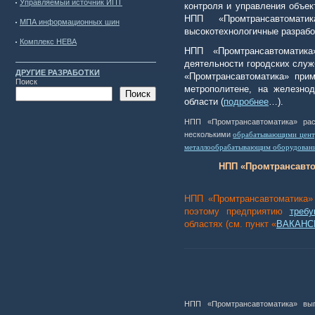
Управляемый источник ИПТ
контроля и управления объек
НПП «Промтрансавтомати
МПА информационных шин
высокотехнологичные разрабо
Комплекс НЕВА
НПП «Промтрансавтоматика
деятельности городских слу
ДРУГИЕ РАЗРАБОТКИ
«Промтрансавтоматика» прим
Поиск
метрополитене, на железнод
Поиск
области
(
подробнее
…).
НПП «Промтрансавтоматика» расп
несколькими
обрабатывающими цен
металлообрабатывающим оборудован
НПП «Промтрансавто
НПП «Промтрансавтоматика»
поэтому предприятию
требу
областях (см. пункт «
ВАКАНС
НПП «Промтрансавтоматика» вып