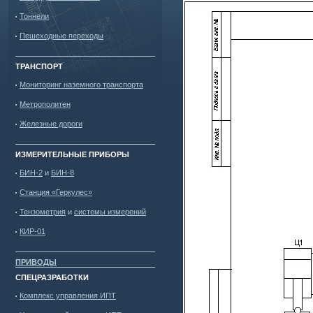
Тоннели
Пешеходные переходы
ТРАНСПОРТ
Мониторинг наземного транспорта
Метрополитен
Железные дороги
ИЗМЕРИТЕЛЬНЫЕ ПРИБОРЫ
БИН-2
и
БИН-8
Станция «Геркулес»
Тензометрия
и
системы измерений
КИР-01
ПРИВОДЫ
СПЕЦРАЗРАБОТКИ
Комплекс управления ИПТ