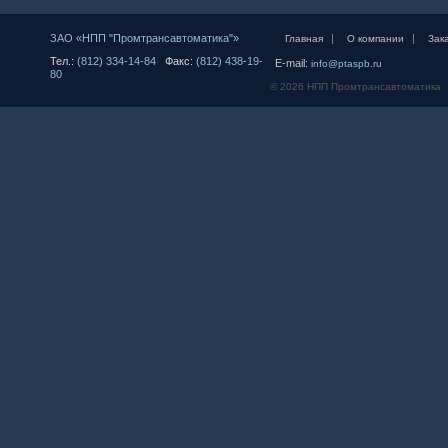
ЗАО «НПП "Промтрансавтоматика"»
|
|
Главная
О компании
Зак
Тел.:
(812) 334-14-84
Факс:
(812) 438-19-
E-mail:
info@ptaspb.ru
80
© 2026 НПП Промтрансавтоматика