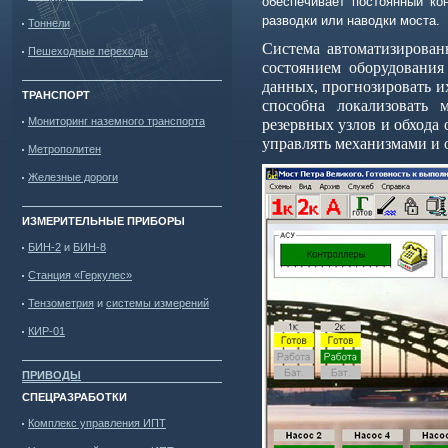
обеспечивает постоянный ко
разводки или наводки моста
.
Тоннели
Система автоматизированн
Пешеходные переходы
состоянием оборудования
данных, прогнозировать и
ТРАНСПОРТ
способна локализовать 
Мониторинг наземного транспорта
резервных узлов и обхода 
управлять механизмами и 
Метрополитен
Железные дороги
ИЗМЕРИТЕЛЬНЫЕ ПРИБОРЫ
БИН-2
и
БИН-8
Станция «Геркулес»
Тензометрия
и
системы измерений
КИР-01
ПРИВОДЫ
СПЕЦРАЗРАБОТКИ
Комплекс управления ИПТ