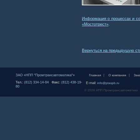
Информация о процессах и со
«Мостотрест»
.
Вернуться на предыдущую ст
ЗАО «НПП "Промтрансавтоматика"»
|
|
Главная
О компании
Зак
Тел.:
(812) 334-14-84
Факс:
(812) 438-19-
E-mail:
info@ptaspb.ru
80
© 2026 НПП Промтрансавтоматика