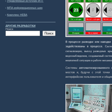
Управляемый источник ИПТ
МПА информационных шин
Комплекс НЕВА
ДРУГИЕ РАЗРАБОТКИ
Поиск
Поиск
В процессе разводки или наводки
задействованы в процессе.
Сист
сигнализации, выход разводных кр
видеонаблюдения, создаваемый систе
нештатной ситуации в работе механиз
автоматизированного
Системы
мостов и, будучи с этой точки 
интерфейсом пользователя и общим