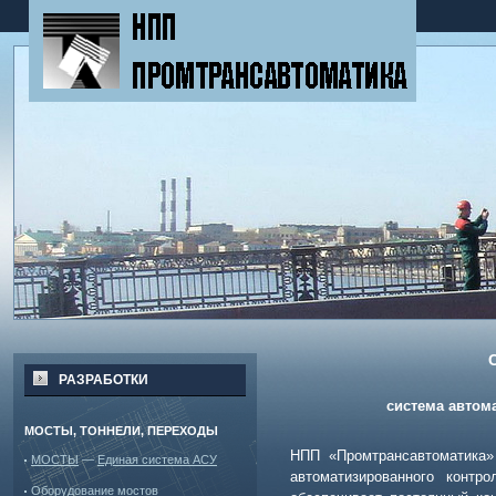
РАЗРАБОТКИ
система автом
МОСТЫ, ТОННЕЛИ, ПЕРЕХОДЫ
НПП «Промтрансавтоматика»
МОСТЫ
—
Единая система АСУ
автоматизированного
контр
Оборудование мостов