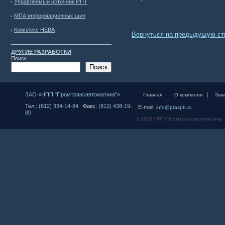
Управляемый источник ИПТ
МПА информационных шин
Комплекс НЕВА
Вернуться на предыдущую ст
ДРУГИЕ РАЗРАБОТКИ
Поиск
Поиск
ЗАО «НПП "Промтрансавтоматика"»
|
|
Главная
О компании
Зак
Тел.:
(812) 334-14-84
Факс:
(812) 438-19-
E-mail:
info@ptaspb.ru
80
© 2026 НПП Промтрансавтоматика