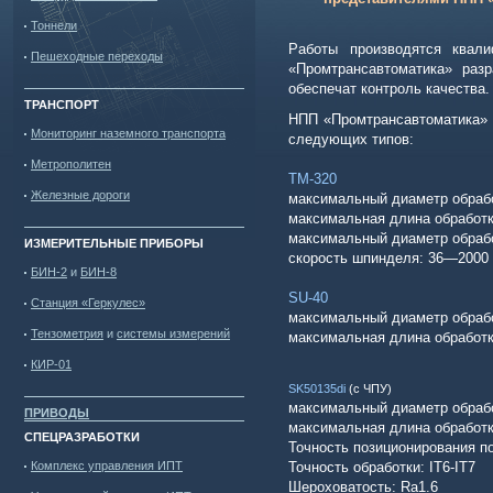
Тоннели
Работы производятся квал
Пешеходные переходы
«Промтрансавтоматика» разр
обеспечат контроль качества.
ТРАНСПОРТ
НПП «Промтрансавтоматика» 
Мониторинг наземного транспорта
следующих типов:
Метрополитен
ТМ-320
Железные дороги
максимальный диаметр обрабо
максимальная длина обработк
максимальный диаметр обрабо
ИЗМЕРИТЕЛЬНЫЕ ПРИБОРЫ
скорость шпинделя: 36—2000 
БИН-2
и
БИН-8
SU-40
Станция «Геркулес»
максимальный диаметр обрабо
Тензометрия
и
системы измерений
максимальная длина обработк
КИР-01
SK50135di
(с ЧПУ)
максимальный диаметр обрабо
ПРИВОДЫ
максимальная длина обработк
СПЕЦРАЗРАБОТКИ
Точность позиционирования по
Комплекс управления ИПТ
Точность обработки: IT6-IT7
Шероховатость: Ra1.6