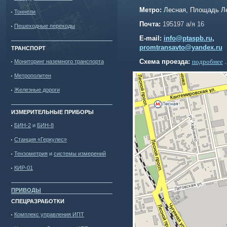
Метро:
Лесная, Площадь Л
Тоннели
Почта:
195197 а/я 16
Пешеходные переходы
E
-mail:
info@ptaspb.ru
,
promtransavto@yandex.ru
ТРАНСПОРТ
Схема проезда:
подробнее
Мониторинг наземного транспорта
Метрополитен
Железные дороги
ИЗМЕРИТЕЛЬНЫЕ ПРИБОРЫ
БИН-2
и
БИН-8
Станция «Геркулес»
Тензометрия
и
системы измерений
КИР-01
ПРИВОДЫ
СПЕЦРАЗРАБОТКИ
Комплекс управления ИПТ