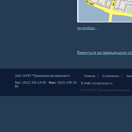
подробнее
…
Вернуться на предыдущую ст
ЗАО «НПП "Промтрансавтоматика"»
|
|
Главная
О компании
Зак
Тел.:
(812) 334-14-84
Факс:
(812) 438-19-
E-mail:
info@ptaspb.ru
80
© 2026 НПП Промтрансавтоматика