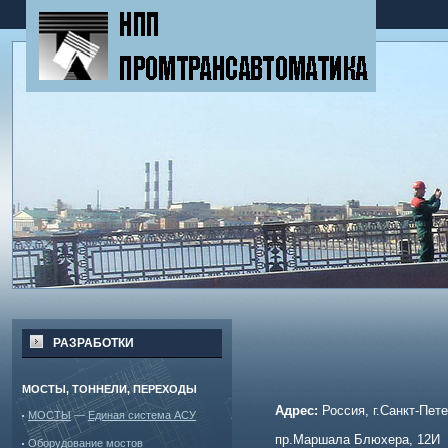
РАЗРАБОТКИ
МОСТЫ, ТОННЕЛИ, ПЕРЕХОДЫ
Адрес:
Россия,
г
.Санкт-Пете
МОСТЫ
—
Единая система АСУ
пр.Маршала Блюхера, 12И
Оборудование мостов